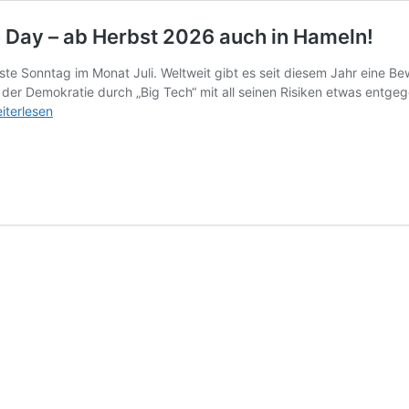
e Day – ab Herbst 2026 auch in Hameln!
ste Sonntag im Monat Juli. Weltweit gibt es seit diesem Jahr eine B
der Demokratie durch „Big Tech“ mit all seinen Risiken etwas entg
iterlesen
rbereitung:
gitaler
dependence
ay
rbst
26
ch
meln!