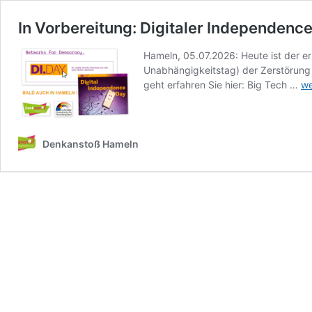
In Vorbereitung: Digitaler Independenc
Hameln, 05.07.2026: Heute ist der er
Unabhängigkeitstag) der Zerstörung 
In
geht erfahren Sie hier: Big Tech …
we
Vo
Di
In
D
Denkanstoß Hameln
–
ab
He
20
au
in
Ha