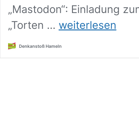
„Mastodon“: Einladung zum
#istdaswahr
„Torten …
weiterlesen
Denkanstoß Hameln