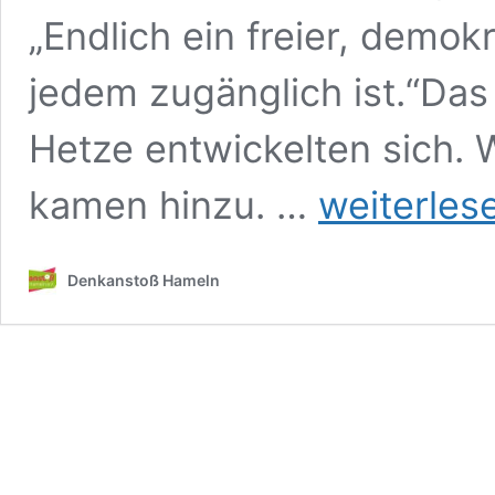
„Endlich ein freier, demo
jedem zugänglich ist.“Das
Hetze entwickelten sich. 
Veranstaltungsreihe
kamen hinzu. …
weiterles
„Aktiv
gegen
H@ss
Denkanstoß Hameln
und
#Hetze“
(im
Weserbergland)
Januar
2025