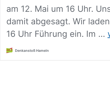
am 12. Mai um 16 Uhr. Un
damit abgesagt. Wir laden
Ä
16 Uhr Führung ein. Im …
T
d
A
Denkanstoß Hameln
„
D
i
W
a
1