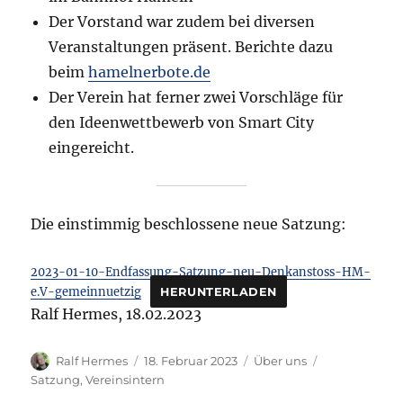
Der Vorstand war zudem bei diversen
Veranstaltungen präsent. Berichte dazu
beim
hamelnerbote.de
Der Verein hat ferner zwei Vorschläge für
den Ideenwettbewerb von Smart City
eingereicht.
Die einstimmig beschlossene neue Satzung:
2023-01-10-Endfassung-Satzung-neu-Denkanstoss-HM-
e.V-gemeinnuetzig
HERUNTERLADEN
Ralf Hermes, 18.02.2023
Autor
Veröffentlicht
Kategorien
Schlagwörter
Ralf Hermes
18. Februar 2023
Über uns
am
Satzung
,
Vereinsintern