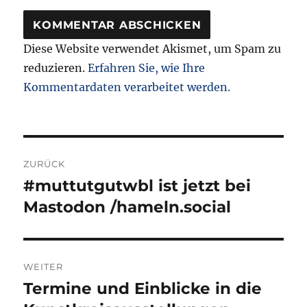
Diese Website verwendet Akismet, um Spam zu
reduzieren.
Erfahren Sie, wie Ihre
Kommentardaten verarbeitet werden.
Beitragsnavigation
ZURÜCK
#muttutgutwbl ist jetzt bei
Vorheriger
Beitrag:
Mastodon /hameln.social
WEITER
Termine und Einblicke in die
Nächster
Beitrag: