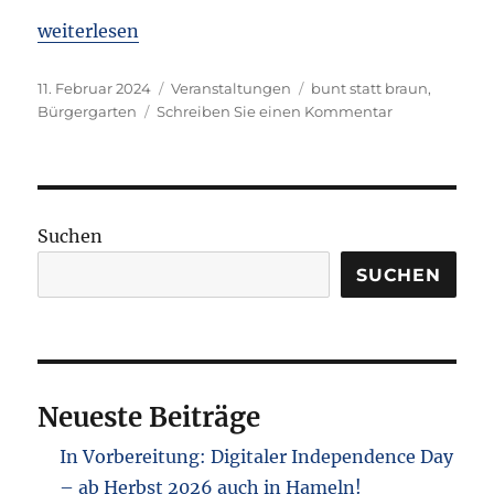
„Infosammlung und Denkanstoß-Infostand bei der 
weiterlesen
Veröffentlicht
Kategorien
Schlagwörter
11. Februar 2024
Veranstaltungen
bunt statt braun
,
am
zu
Bürgergarten
Schreiben Sie einen Kommentar
Infosammlun
und
Denkanstoß-
Infostand
bei
Suchen
der
„bunt
SUCHEN
statt
braun“-
Kundgebung
im
Bürgergarten
Neueste Beiträge
am
10.02.2024
In Vorbereitung: Digitaler Independence Day
– ab Herbst 2026 auch in Hameln!