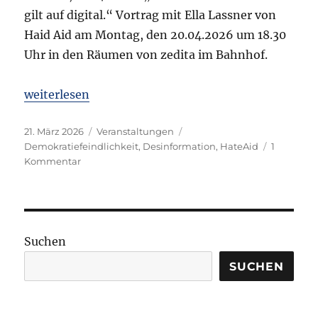
gilt auf digital.“ Vortrag mit Ella Lassner von
Haid Aid am Montag, den 20.04.2026 um 18.30
Uhr in den Räumen von zedita im Bahnhof.
„Vorankündigung: Hass, Hetze und Demokratiefeind
weiterlesen
Veröffentlicht
Kategorien
Schlagwörter
21. März 2026
Veranstaltungen
am
Demokratiefeindlichkeit
,
Desinformation
,
HateAid
1
zu
Kommentar
Vorankündigung:
Hass,
Hetze
und
Demokratiefeindlichkeit
Suchen
im
Netz.
SUCHEN
Was
kannst
du