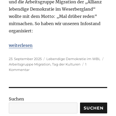
und die Arbeitsgruppe Migration der „Allianz
lebendige Demokratie im Weserbergland“
wollte mit dem Motto: „Mal drüber reden“
mitmachen. So haben wir unseren Infostand
organisiert:
„Verlaufsbericht: Denkanstoß-Infostand am Tag de
weiterlesen
Veröffentlicht
Kategorien
Schla
23. September 2025
Lebendige Demokratie im WBL
am
Arbeitsgruppe Migration
,
Tag der Kulturen
1
zu
Kommentar
Verlaufsbericht:
Denkanstoß-
Infostand
am
Tag
Suchen
der
Kulturen
SUCHEN
2025