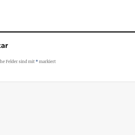
ar
che Felder sind mit
*
markiert