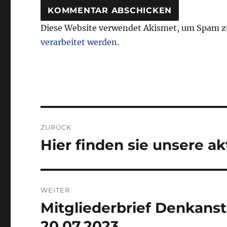
Diese Website verwendet Akismet, um Spam z
verarbeitet werden.
Beitragsnavigation
ZURÜCK
Hier finden sie unsere ak
Vorheriger
Beitrag:
WEITER
Mitgliederbrief Denkanst
Nächster
Beitrag:
20.07.2023