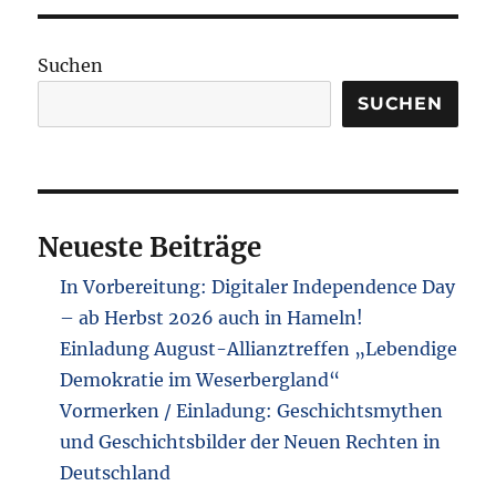
sind
Demok
–
Suchen
80
Jahre
SUCHEN
Krieg
–
Wolfsz
Neueste Beiträge
In Vorbereitung: Digitaler Independence Day
– ab Herbst 2026 auch in Hameln!
Einladung August-Allianztreffen „Lebendige
Demokratie im Weserbergland“
Vormerken / Einladung: Geschichtsmythen
und Geschichtsbilder der Neuen Rechten in
Deutschland