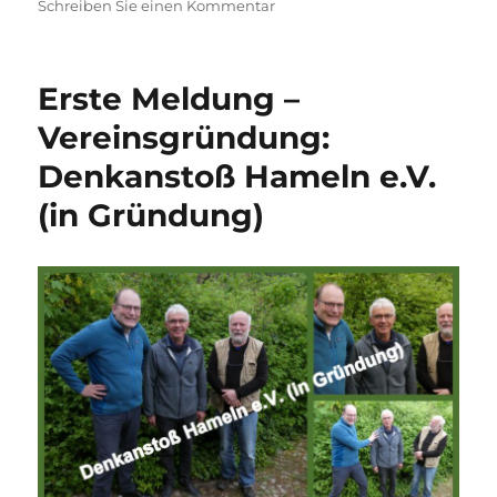
am
zu
Schreiben Sie einen Kommentar
Infobrief
Nr.
1
Erste Meldung –
–
Vereinsgründung
Vereinsgründung:
Denkanstoß
Denkanstoß Hameln e.V.
Hameln
und
(in Gründung)
Einladung
zu
einem
Vorbereitungstreffen