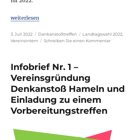
für 2022.
„1. Denkanstoßtreffen 2022 in den Räumlichkeiten 
weiterlesen
Veröffentlicht
Kategorien
Schlagwörter
3. Juli 2022
Dankanstoßtreffen
Landtagswahl 2022
,
am
zu
Vereinsintern
Schreiben Sie einen Kommentar
1.
Denkanstoßtr
2022
Infobrief Nr. 1 –
in
den
Vereinsgründung
Räumlichkeit
Denkanstoß Hameln und
von
radio
Einladung zu einem
aktiv
Vorbereitungstreffen