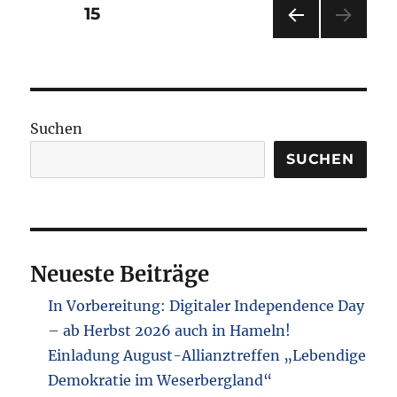
Vereinsgründung:
Seitennummerierung
SEITE
15
Denkanstoß
Hameln
VOR
der
e.V.
HERI
(in
GE
Beiträge
SEIT
Gründung)
E
Suchen
SUCHEN
Neueste Beiträge
In Vorbereitung: Digitaler Independence Day
– ab Herbst 2026 auch in Hameln!
Einladung August-Allianztreffen „Lebendige
Demokratie im Weserbergland“