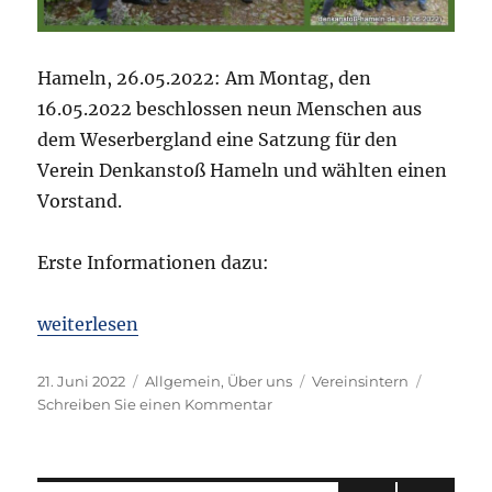
Hameln, 26.05.2022: Am Montag, den
16.05.2022 beschlossen neun Menschen aus
dem Weserbergland eine Satzung für den
Verein Denkanstoß Hameln und wählten einen
Vorstand.
Erste Informationen dazu:
„Erste Meldung – Vereinsgründung: Denkanstoß Ha
weiterlesen
Veröffentlicht
Kategorien
Schlagwörter
21. Juni 2022
Allgemein
,
Über uns
Vereinsintern
am
zu
Schreiben Sie einen Kommentar
Erste
Meldung
–