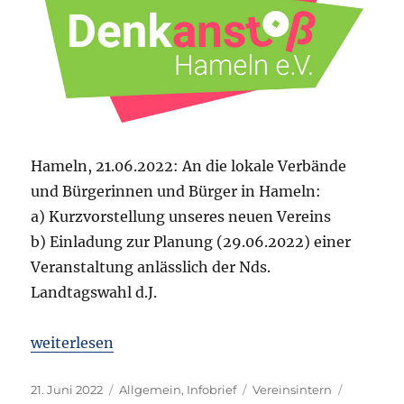
Hameln, 21.06.2022: An die lokale Verbände
und Bürgerinnen und Bürger in Hameln:
a) Kurzvorstellung unseres neuen Vereins
b) Einladung zur Planung (29.06.2022) einer
Veranstaltung anlässlich der Nds.
Landtagswahl d.J.
„Infobrief Nr. 1 – Vereinsgründung Denkanstoß Ha
weiterlesen
Veröffentlicht
Kategorien
Schlagwörter
21. Juni 2022
Allgemein
,
Infobrief
Vereinsintern