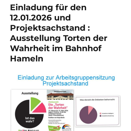
den
Einladung für den
Außengrenze
der
12.01.2026 und
EU“
Projektsachstand :
mit
Marie
Ausstellung Torten der
Reineke,
No
Wahrheit im Bahnhof
Name
Hameln
Kitchen