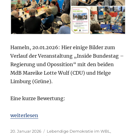
Hameln
Hameln, 20.01.2026: Hier einige Bilder zum
Verlauf der Veranstaltung „Inside Bundestag –
Regierung und Opossition“ mit den beiden
MdB Mareike Lotte Wulf (CDU) und Helge
Limburg (Grüne).
Eine kurze Bewertung:
„Danke zum Verlauf: „Inside Bundestag“ am 19.01.
weiterlesen
Veröffentlicht
Kategorien
20. Januar 2026
Lebendige Demokratie im WBL
,