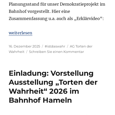
Planungsstand für unser Demokratieprojekt im
Bahnhof vorgestellt. Hier eine
Zusammenfassung u.a. auch als „Erklärvideo“:
„Projektsachstand Ausstellung „Torten der Wahrhe
weiterlesen
Veröffentlicht
Kategorien
Schlagwörter
16. Dezember 2025
#istdaswahr
AG Torten der
am
zu
Wahrheit
Schreiben Sie einen Kommentar
Projektsachstand
Ausstellung
„Torten
Einladung: Vorstellung
der
Wahrheit“
Ausstellung „Torten der
vom
Wahrheit“ 2026 im
15.12.2025
–
Bahnhof Hameln
Arbeitsgruppenbe
und
neue