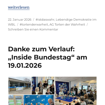
„Einladung für den 28.01.2026 – AG Ausstellungst
weiterlesen
Veröffentlicht
Kategorien
22. Januar 2026
#istdaswahr
,
Lebendige Demokratie im
am
Schlagwörter
WBL
#tortenderwarheit
,
AG Torten der Wahrheit
zu
Schreiben Sie einen Kommentar
Einladung
für
den
Danke zum Verlauf:
28.01.2026
–
„Inside Bundestag“ am
AG
19.01.2026
Ausstellungsteam
und
Projektsachstand:
Ausstellung
Torten
der
Wahrheit
im
Bahnhof