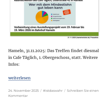
Hameln, 31.11.2025: Das Treffen findet diesmal
in Cafe Täglich, 1. Obergeschoss, statt. Weitere
Infos:
„Einladung: 4. Arbeitstreffen zur Vorbereitung der
weiterlesen
Veröffentlicht
Kategorien
24. November 2025
#istdaswahr
Schreiben Sie einen
am
zu
Kommentar
Einladung:
4.