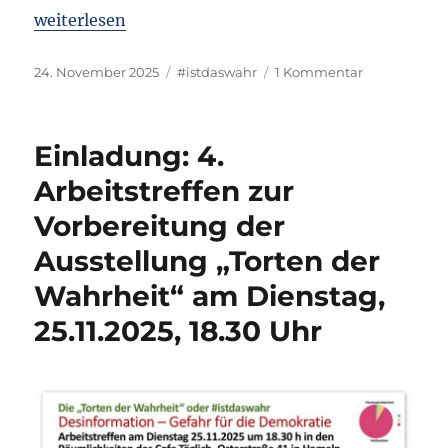
„Fahndung: Coole Statistikgrafiken aus dem Weser
weiterlesen
Veröffentlicht
Kategorien
zu
24. November 2025
#istdaswahr
1 Kommentar
am
Fahndung:
Coole
Statistikgraf
Einladung: 4.
aus
dem
Arbeitstreffen zur
Weserbergla
Vorbereitung der
gesucht.
Ausstellung „Torten der
Wahrheit“ am Dienstag,
25.11.2025, 18.30 Uhr