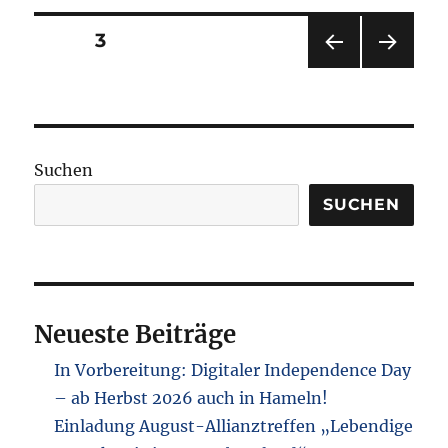
Arbeitstreffen
zur
Seitennummerierung
SEITE
3
Vorbereitung
der
VOR
NÄC
der
Ausstellung
HERI
HSTE
„Torten
GE
SEIT
Beiträge
SEIT
E
der
E
Wahrheit“
Suchen
am
Dienstag,
SUCHEN
25.11.2025,
18.30
Uhr
Neueste Beiträge
In Vorbereitung: Digitaler Independence Day
– ab Herbst 2026 auch in Hameln!
Einladung August-Allianztreffen „Lebendige