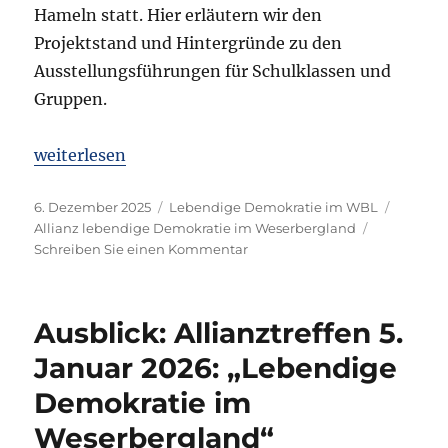
Hameln statt. Hier erläutern wir den
Projektstand und Hintergründe zu den
Ausstellungsführungen für Schulklassen und
Gruppen.
„Einladung: Vorstellung Ausstellung „Torten der
weiterlesen
Veröffentlicht
Kategorien
Schlagw
6. Dezember 2025
Lebendige Demokratie im WBL
am
Allianz lebendige Demokratie im Weserbergland
zu
Schreiben Sie einen Kommentar
Einladung:
Vorstellung
Ausstellung
Ausblick: Allianztreffen 5.
„Torten
der
Januar 2026: „Lebendige
Wahrheit“
Demokratie im
2026
im
Weserbergland“
Bahnhof