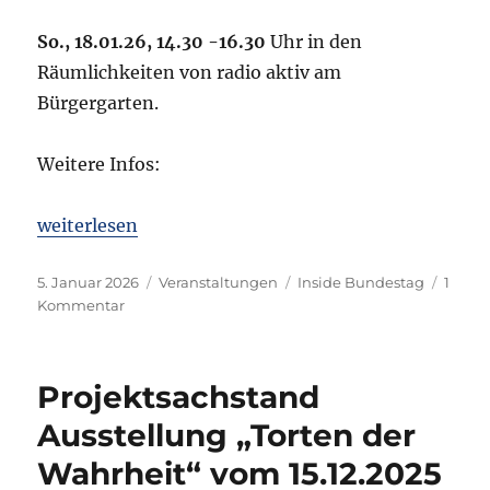
So., 18.01.26, 14.30 -16.30
Uhr in den
Räumlichkeiten von radio aktiv am
Bürgergarten.
Weitere Infos:
„Einladung: „Inside Bundestag“ Gespräche mit Reg
weiterlesen
Veröffentlicht
Kategorien
Schlagwörter
5. Januar 2026
Veranstaltungen
Inside Bundestag
1
am
zu
Kommentar
Einladung:
„Inside
Bundestag“
Projektsachstand
Gespräche
mit
Ausstellung „Torten der
Regierung
Wahrheit“ vom 15.12.2025
und
Opposition.