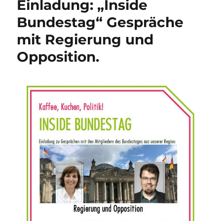
Einladung: „Inside
12.01.202
und
Bundestag“ Gespräche
Projekts
mit Regierung und
:
Ausstell
Opposition.
Torten
der
Wahrheit
im
Bahnhof
Hameln