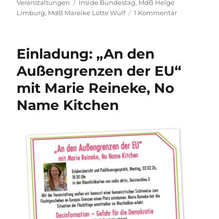
am
Schlagwörter
Veranstaltungen
Inside Bundestag
,
MdB Helge
zu
Limburg
,
MdB Mareike Lotte Wulf
1 Kommentar
Danke
zum
Verlauf:
Einladung: „An den
„Inside
Bundestag“
Außengrenzen der EU“
am
mit Marie Reineke, No
19.01.2026
Name Kitchen