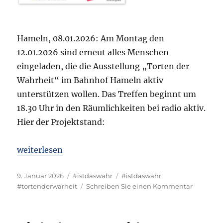
Hameln, 08.01.2026: Am Montag den
12.01.2026 sind erneut alles Menschen
eingeladen, die die Ausstellung „Torten der
Wahrheit“ im Bahnhof Hameln aktiv
unterstützen wollen. Das Treffen beginnt um
18.30 Uhr in den Räumlichkeiten bei radio aktiv.
Hier der Projektstand:
„Einladung für den 12.01.2026 und Projektsachstan
weiterlesen
Veröffentlicht
Kategorien
Schlagwörter
9. Januar 2026
#istdaswahr
#istdaswahr
,
am
zu
#tortenderwarheit
Schreiben Sie einen Kommentar
Einladu
für
den