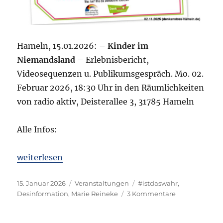
Hameln, 15.01.2026: –
Kinder im
Niemandsland
– Erlebnisbericht,
Videosequenzen u. Publikumsgespräch. Mo. 02.
Februar 2026, 18:30 Uhr in den Räumlichkeiten
von radio aktiv, Deisterallee 3, 31785 Hameln
Alle Infos:
„Einladung: „An den Außengrenzen der EU“ mit Ma
weiterlesen
Veröffentlicht
Kategorien
Schlagwörter
15. Januar 2026
Veranstaltungen
#istdaswahr
,
am
zu
Desinformation
,
Marie Reineke
3 Kommentare
Einladung:
„An